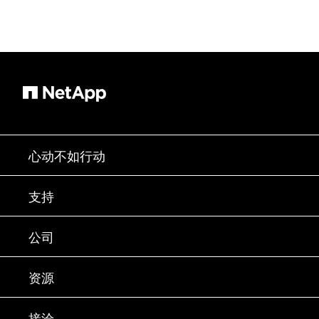
心动不如行动
如何购买
支持
联系销售部门
支持
公司
寻找合作伙伴
训练
试用产品
公司
资源
文档中心
贵宾体验中心
合作伙伴
知识库
新闻中心
接洽