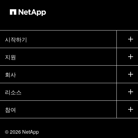
시작하기
구입 방법
지원
세일즈 팀 연락처
지원
회사
파트너 찾기
교육
제품 시험 구동
회사
리소스
설명서
경영진 브리핑
파트너
기술 자료
뉴스룸
참여
제품 소개
채용
커뮤니티
이벤트
제품 업데이트
투자자
문의
알아보기
블로그
©
2026
NetApp
Trust Center
사이트 피드백