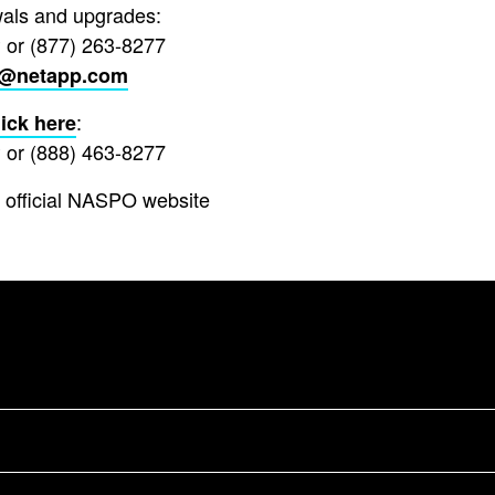
wals and upgrades:
 or (877) 263-8277
s@netapp.com
:
lick here
 or (888) 463-8277
 official NASPO website