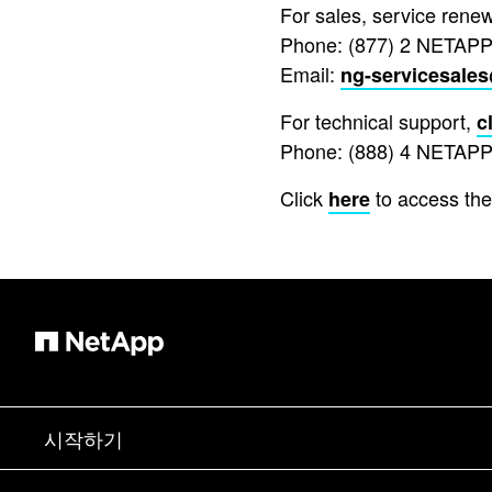
For sales, service rene
Phone: (877) 2 NETAPP
Email:
ng-servicesale
For technical support,
c
Phone: (888) 4 NETAPP
Click
to access the
here
시작하기
구입 방법