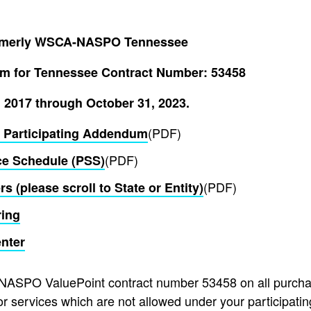
rmerly WSCA-NASPO Tennessee
um for Tennessee Contract Number: 53458
, 2017 through October 31, 2023.
(PDF)
Participating Addendum
(PDF)
ce Schedule (PSS)
(PDF)
s (please scroll to State or Entity)
ing
nter
 NASPO ValuePoint contract number 53458 on all purchas
or services which are not allowed under your participati