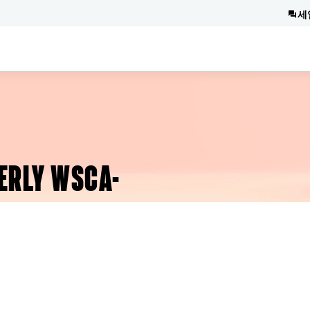
세
ERLY WSCA-