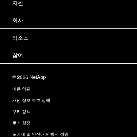
지원
세일즈 팀 연락처
지원
회사
파트너 찾기
교육
제품 시험 구동
회사
리소스
설명서
경영진 브리핑
파트너
기술 자료
뉴스룸
참여
제품 소개
채용
커뮤니티
이벤트
제품 업데이트
투자자
문의
알아보기
블로그
©
2026
NetApp
Trust Center
사이트 피드백
고객 경험
이용 약관
책임 및 지속가능성
액세스 가능성
고객 사례
개인 정보 보호 정책
품질 인증
이메일 구독
쿠키 정책
NetApp Instaclustr
쿠키 설정
노예제 및 인신매매 방지 성명