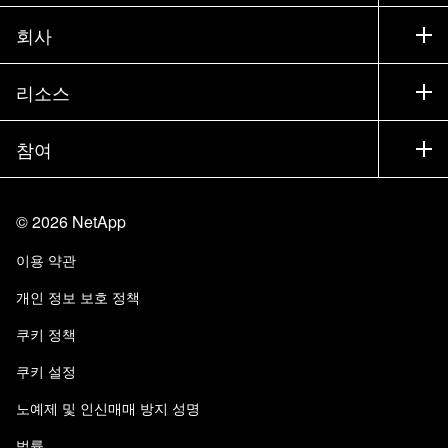
세일즈 팀 연락처
지원
회사
파트너 찾기
교육
제품 시험 구동
회사
리소스
설명서
경영진 브리핑
파트너
기술 자료
뉴스룸
참여
제품 소개
채용
커뮤니티
이벤트
제품 업데이트
투자자
문의
알아보기
블로그
©
2026
NetApp
Trust Center
사이트 피드백
고객 경험
이용 약관
책임 및 지속가능성
액세스 가능성
고객 사례
개인 정보 보호 정책
품질 인증
이메일 구독
쿠키 정책
NetApp Instaclustr
쿠키 설정
노예제 및 인신매매 방지 성명
법률