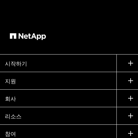
시작하기
구입 방법
지원
세일즈 팀 연락처
지원
회사
파트너 찾기
교육
제품 시험 구동
회사
리소스
설명서
경영진 브리핑
파트너
기술 자료
뉴스룸
참여
제품 소개
채용