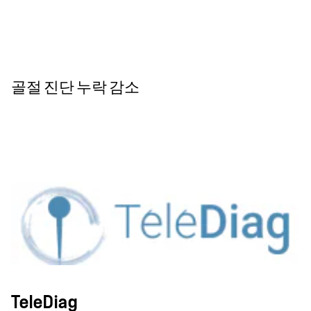
골절 진단 누락 감소
TeleDiag