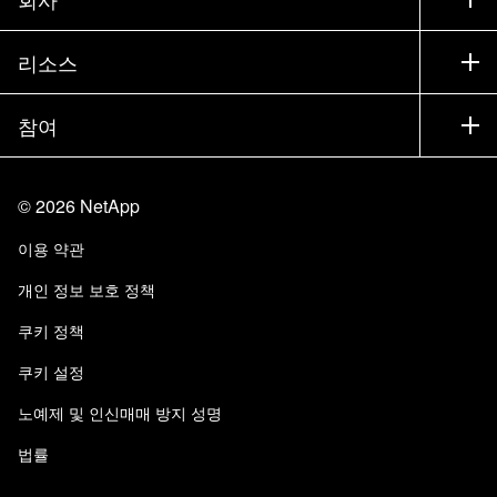
파트너 찾기
교육
제품 시험 구동
회사
리소스
설명서
경영진 브리핑
파트너
기술 자료
뉴스룸
참여
제품 소개
채용
커뮤니티
이벤트
제품 업데이트
투자자
문의
알아보기
블로그
©
2026
NetApp
Trust Center
사이트 피드백
고객 경험
이용 약관
책임 및 지속가능성
액세스 가능성
고객 사례
개인 정보 보호 정책
품질 인증
이메일 구독
쿠키 정책
NetApp Instaclustr
쿠키 설정
노예제 및 인신매매 방지 성명
법률