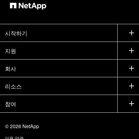
시작하기
구입 방법
지원
세일즈 팀 연락처
지원
회사
파트너 찾기
교육
제품 시험 구동
회사
리소스
설명서
경영진 브리핑
파트너
기술 자료
뉴스룸
참여
제품 소개
채용
커뮤니티
이벤트
제품 업데이트
투자자
문의
알아보기
블로그
©
2026
NetApp
Trust Center
사이트 피드백
고객 경험
이용 약관