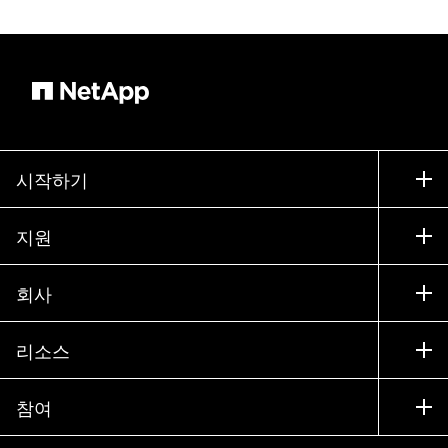
시작하기
구입 방법
지원
세일즈 팀 연락처
지원
회사
파트너 찾기
교육
제품 시험 구동
회사
리소스
설명서
경영진 브리핑
파트너
기술 자료
뉴스룸
참여
제품 소개
채용
커뮤니티
이벤트
제품 업데이트