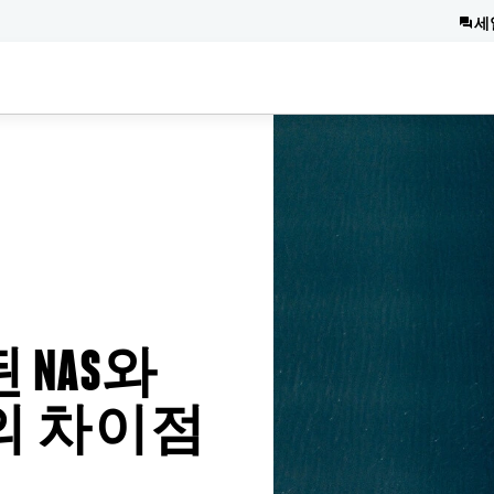
세
 NAS와
의 차이점