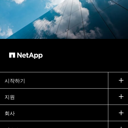
시작하기
구입 방법
지원
세일즈 팀 연락처
지원
회사
파트너 찾기
교육
제품 시험 구동
회사