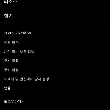
리소스
설명서
경영진 브리핑
파트너
기술 자료
뉴스룸
참여
제품 소개
채용
커뮤니티
이벤트
제품 업데이트
투자자
문의
알아보기
블로그
©
2026
NetApp
Trust Center
사이트 피드백
고객 경험
이용 약관
책임 및 지속가능성
액세스 가능성
고객 사례
개인 정보 보호 정책
품질 인증
이메일 구독
쿠키 정책
NetApp Instaclustr
쿠키 설정
노예제 및 인신매매 방지 성명
법률
팔로우하기