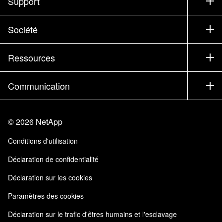
Support
Service commercial
Support
Société
Trouver un partenaire
Formation
Essayer un produit
Société
Ressources
Documentation
Executive Briefing
Partenaires
Base de connaissances
Newsroom
Communication
Produits A-Z
Emplois
Communauté
Événements
Mises à jour de produits
Investisseurs
Nous contacter
Apprendre
Blog
©
2026
NetApp
Trust Center
Commentaires sur le site
Expérience client
Conditions d'utilisation
Responsabilité & durabilité
Accessibilité
Témoignages clients
Déclaration de confidentialité
Certifications de la qualité
Mes abonnements
Déclaration sur les cookies
NetApp Instaclustr
Paramètres des cookies
Déclaration sur le trafic d'êtres humains et l'esclavage