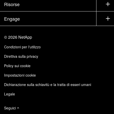
Test drive di un prodotto
Società
Risorse
Documentazione
Executive briefing
Partner
Knowledge Base
Newsroom
Engage
Elenco prodotti A-Z
Offerte di lavoro
Community
Eventi
Aggiornamenti di prodotto
Investitori
Contattaci
Impara
Blog
©
2026
NetApp
Trust Center
Feedback sito
Esperienza del cliente
Condizioni per l'utilizzo
Responsabilità e sostenibilità
Accessibilità
Testimonianze dei clienti
Direttiva sulla privacy
Certificazioni di qualità
Iscrizioni email
Policy sui cookie
NetApp Instaclustr
NetApp P. Iva 02655930960
Impostazioni cookie
Modello 231
Dichiarazione sulla schiavitù e la tratta di esseri umani
Legale
Seguici