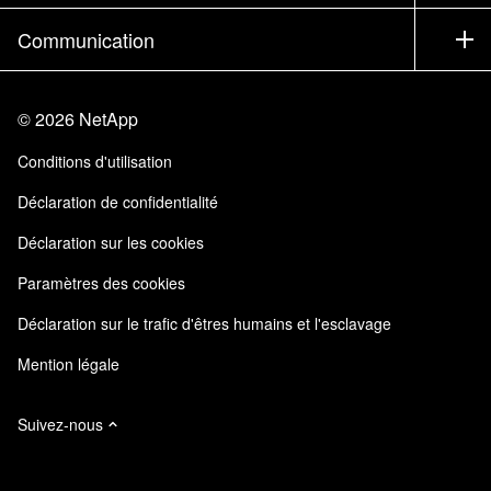
Executive Briefing
Partenaires
Base de connaissances
Newsroom
Communication
Produits A-Z
Emplois
Communauté
Événements
Mises à jour de produits
Investisseurs
Nous contacter
Apprendre
Blog
©
2026
NetApp
Trust Center
Commentaires sur le site
Expérience client
Conditions d'utilisation
Responsabilité & durabilité
Accessibilité
Témoignages clients
Déclaration de confidentialité
Certifications de la qualité
Mes abonnements
Déclaration sur les cookies
NetApp Instaclustr
Paramètres des cookies
Déclaration sur le trafic d'êtres humains et l'esclavage
Mention légale
Suivez-nous