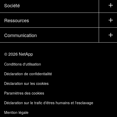
Support
Société
Trouver un partenaire
Formation
Essayer un produit
Société
Ressources
Documentation
Executive Briefing
Partenaires
Base de connaissances
Newsroom
Communication
Produits A-Z
Emplois
Communauté
Événements
Mises à jour de produits
Investisseurs
Nous contacter
Apprendre
Blog
©
2026
NetApp
Trust Center
Commentaires sur le site
Expérience client
Conditions d'utilisation
Responsabilité & durabilité
Accessibilité
Témoignages clients
Déclaration de confidentialité
Certifications de la qualité
Mes abonnements
Déclaration sur les cookies
NetApp Instaclustr
Paramètres des cookies
Déclaration sur le trafic d'êtres humains et l'esclavage
Mention légale