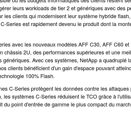
e où les budgets informatiques des clients restent ser
gérer leurs workloads de tier 2 et génériques avec des 
ur les clients qui modernisent leur système hybride flas
F C-Series est rapidement devenu le produit dont la monté
ries avec les nouveaux modèles AFF C30, AFF C60 et A
n châssis 2U, des performances supérieures et une meill
ds génériques. Avec ces systèmes, NetApp a quadruplé la
 nos clients bénéficient d'un gain d'espace pouvant atte
technologie 100% Flash.
es C-Series protègent les données contre les attaque
, les systèmes C-Series réduisent le TCO grâce à l'utilisa
s'agit du point d'entrée de gamme le plus compact du mar