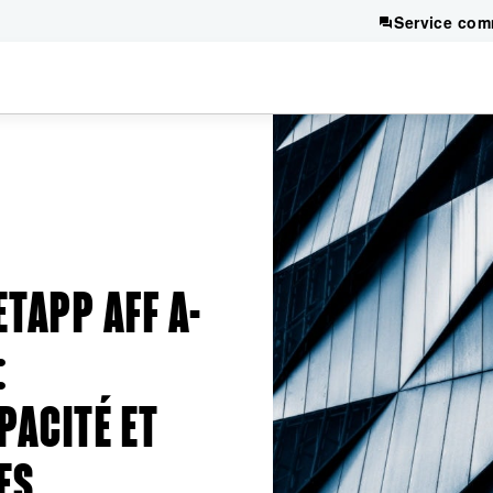
Service com
TAPP AFF A-
:
PACITÉ ET
ES