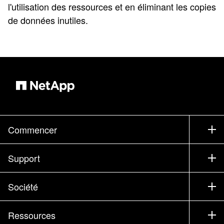
l'utilisation des ressources et en éliminant les copies
de données inutiles.
Commencer
Comment acheter
Support
Service commercial
Support
Société
Trouver un partenaire
Formation
Essayer un produit
Société
Ressources
Documentation