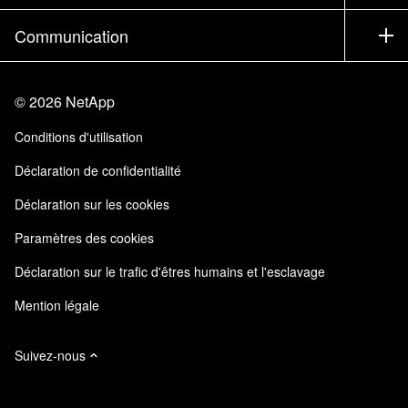
Executive Briefing
Partenaires
Base de connaissances
Newsroom
Communication
Produits A-Z
Emplois
Communauté
Événements
Mises à jour de produits
Investisseurs
Nous contacter
Apprendre
Blog
©
2026
NetApp
Trust Center
Commentaires sur le site
Expérience client
Conditions d'utilisation
Responsabilité & durabilité
Accessibilité
Témoignages clients
Déclaration de confidentialité
Certifications de la qualité
Mes abonnements
Déclaration sur les cookies
NetApp Instaclustr
Paramètres des cookies
Déclaration sur le trafic d'êtres humains et l'esclavage
Mention légale
Suivez-nous