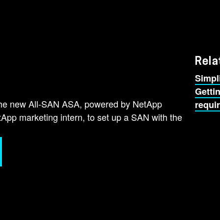
Rela
Simpl
Getti
the new All-SAN ASA, powered by NetApp
requi
p marketing intern, to set up a SAN with the