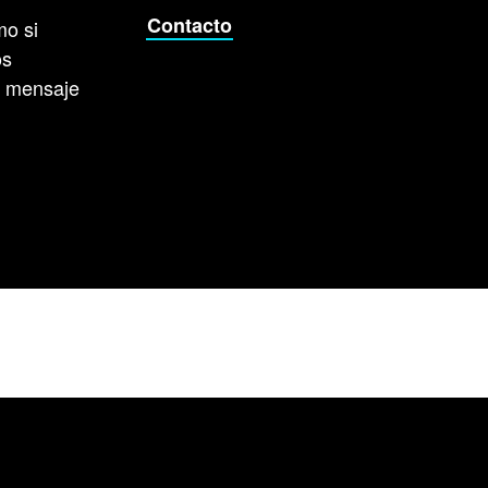
Contacto
mo si
os
n mensaje