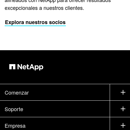
excepcionales a nuestros clientes.
Explora nuestros socios
Comenzar
Cómo comprar
Soporte
Contacte con Ventas
Soporte
Empresa
Encuentre un partner