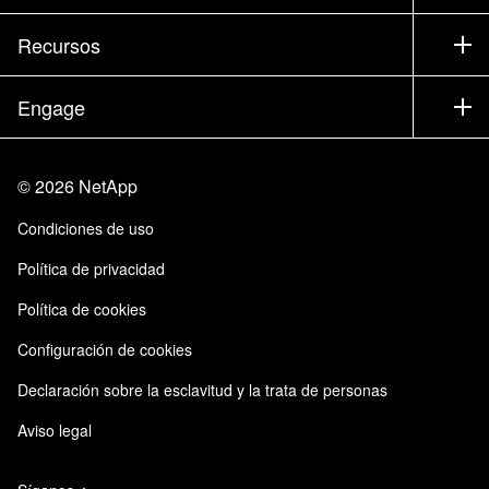
Formación
Pruebe un producto
Empresa
Recursos
Documentación
Executive Briefing
Partners
Base de conocimientos
Sala de prensa
Engage
Productos de la A a la Z
Trayectoria profesional
Comunidad
Eventos
Actualizaciones de productos
Inversores
Contacto
Aprendizaje
Blog
©
2026
NetApp
Centro de Confianza
Comentarios del sitio
Experiencia del cliente
Condiciones de uso
Responsabilidad y sostenibilidad
Accesibilidad
Casos de clientes
Política de privacidad
Certificaciones de calidad
Suscripciones de correo electrónico
Política de cookies
Instaclustr de NetApp
Configuración de cookies
Declaración sobre la esclavitud y la trata de personas
Aviso legal