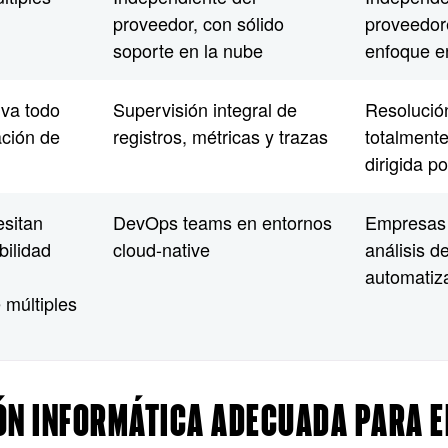
proveedor, con sólido
proveedore
soporte en la nube
enfoque 
iva todo
Supervisión integral de
Resolució
ación de
registros, métricas y trazas
totalment
dirigida p
sitan
DevOps teams en entornos
Empresas
bilidad
cloud-native
análisis d
automati
 múltiples
ÓN INFORMÁTICA ADECUADA PARA 