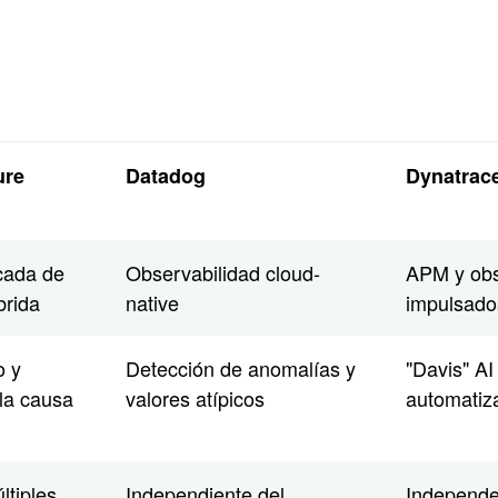
ure
Datadog
Dynatrac
icada de
Observabilidad cloud-
APM y obs
íbrida
native
impulsado
o y
Detección de anomalías y
"Davis" AI
la causa
valores atípicos
automati
ltiples
Independiente del
Independe