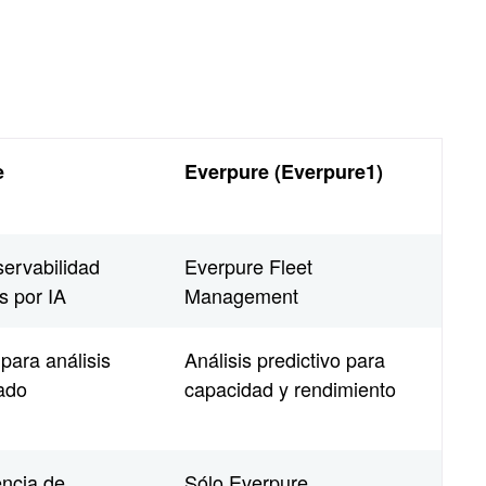
e
Everpure (Everpure1)
ervabilidad
Everpure Fleet
s por IA
Management
 para análisis
Análisis predictivo para
zado
capacidad y rendimiento
ncia de
Sólo Everpure