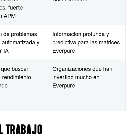
s, fuerte
en APM
n de problemas
Información profunda y
e automatizada y
predictiva para las matrices
or IA
Everpure
 que buscan
Organizaciones que han
e rendimiento
invertido mucho en
zado
Everpure
EL TRABAJO