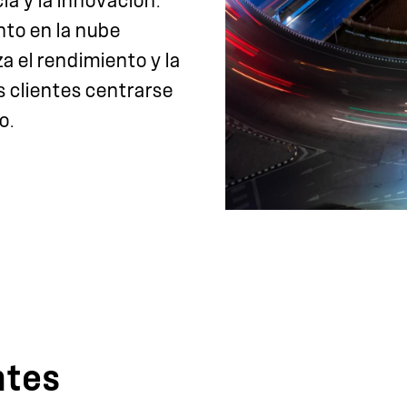
ia y la innovación.
to en la nube
 el rendimiento y la
s clientes centrarse
o.
ntes