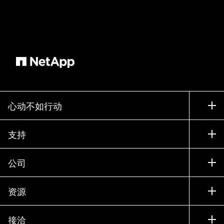
心动不如行动
如何购买
支持
联系销售部门
支持
公司
寻找合作伙伴
训练
试用产品
公司
资源
文档中心
贵宾体验中心
合作伙伴
知识库
新闻中心
接洽
产品 A-Z
招聘