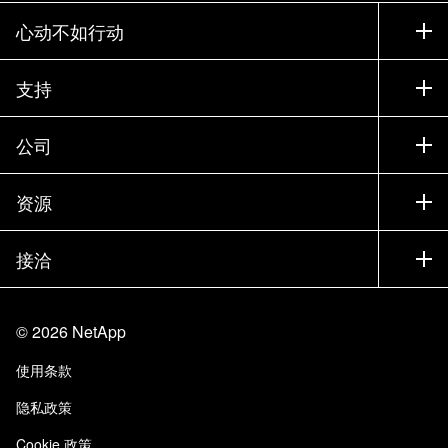
心动不如行动
如何购买
支持
联系销售部门
支持
公司
寻找合作伙伴
训练
试用产品
公司
资源
文档中心
贵宾体验中心
合作伙伴
知识库
新闻中心
接洽
产品 A-Z
招聘
社区
活动
产品更新
投资者
联系我们
学习
博客
©
2026
NetApp
信任中心
站点反馈
客户体验
使用条款
责任与可持续性
无障碍使用
客户成功案例
隐私政策
质量认证
电子邮件订阅
Cookie 政策