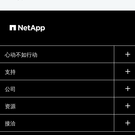
心动不如行动
如何购买
支持
联系销售部门
支持
公司
寻找合作伙伴
训练
试用产品
公司
资源
文档中心
贵宾体验中心
合作伙伴
知识库
新闻中心
接洽
产品 A-Z
招聘
社区
活动