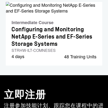
Intermediate Course
Configuring and Monitoring
NetApp E-Series and EF-Series
Storage Systems
STRHW-ILT-COMNESES
4 days
48 Training Units
立即注册
注册参加技能计划、跟踪您在课程中的进