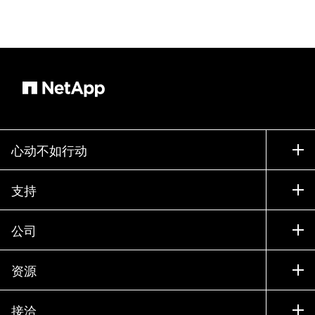
心动不如行动
如何购买
支持
联系销售部门
支持
公司
寻找合作伙伴
训练
试用产品
公司
资源
文档中心
贵宾体验中心
合作伙伴
知识库
新闻中心
接洽
产品 A-Z
招聘