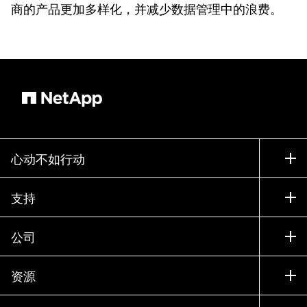
商的产品更加多样化，并减少数据管理中的浪费。
心动不如行动
如何购买
支持
联系销售部门
支持
公司
寻找合作伙伴
训练
试用产品
公司
资源
文档中心
贵宾体验中心
合作伙伴
知识库