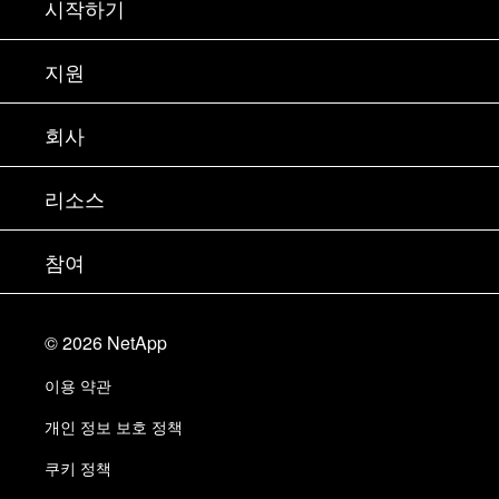
시작하기
구입 방법
지원
세일즈 팀 연락처
지원
회사
파트너 찾기
교육
제품 시험 구동
회사
리소스
설명서
경영진 브리핑
파트너
기술 자료
뉴스룸
참여
제품 소개
채용
커뮤니티
이벤트
제품 업데이트
투자자
문의
알아보기
블로그
©
2026
NetApp
Trust Center
사이트 피드백
고객 경험
이용 약관
책임 및 지속가능성
액세스 가능성
고객 사례
개인 정보 보호 정책
품질 인증
이메일 구독
쿠키 정책
NetApp Instaclustr