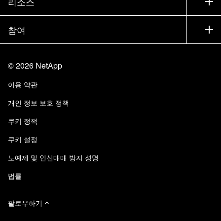
리소스
설명서
경영진 브리핑
파트너
기술 자료
뉴스룸
참여
제품 소개
채용
커뮤니티
이벤트
제품 업데이트
투자자
문의
알아보기
블로그
©
2026
NetApp
Trust Center
사이트 피드백
고객 경험
이용 약관
책임 및 지속가능성
액세스 가능성
고객 사례
개인 정보 보호 정책
품질 인증
이메일 구독
쿠키 정책
NetApp Instaclustr
쿠키 설정
노예제 및 인신매매 방지 성명
법률
팔로우하기