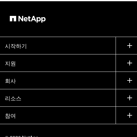
시작하기
구입 방법
지원
세일즈 팀 연락처
지원
회사
파트너 찾기
교육
제품 시험 구동
회사
리소스
설명서
경영진 브리핑
파트너
기술 자료
뉴스룸
참여
제품 소개
채용
커뮤니티
이벤트
제품 업데이트
투자자
문의
알아보기
블로그