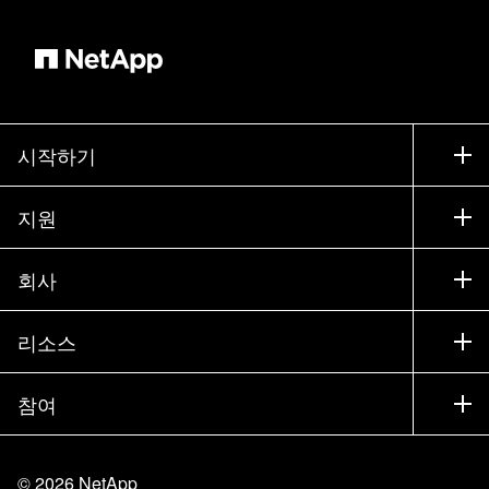
시작하기
구입 방법
지원
세일즈 팀 연락처
지원
회사
파트너 찾기
교육
제품 시험 구동
회사
리소스
설명서
경영진 브리핑
파트너
기술 자료
뉴스룸
참여
제품 소개
채용
커뮤니티
이벤트
제품 업데이트
투자자
문의
알아보기
블로그
©
2026
NetApp