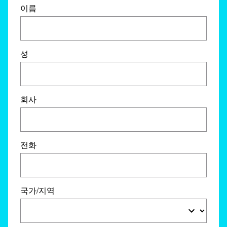
이름
성
회사
전화
국가/지역