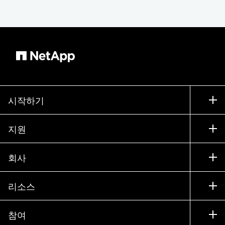
시작하기
구입 방법
지원
세일즈 팀 연락처
지원
회사
파트너 찾기
교육
제품 시험 구동
회사
리소스
설명서
경영진 브리핑
파트너
기술 자료
뉴스룸
참여
제품 소개
채용