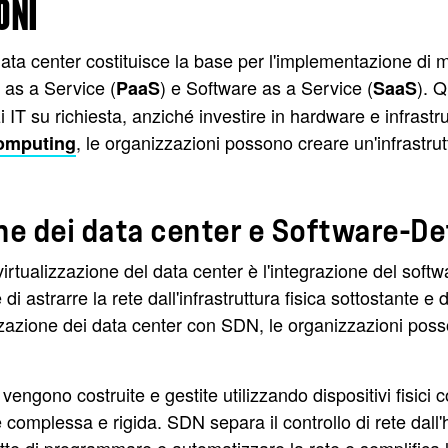
ONI
data center costituisce la base per l'implementazione di m
m as a Service (
) e Software as a Service (
). 
PaaS
SaaS
zi IT su richiesta, anziché investire in hardware e infras
, le organizzazioni possono creare un'infrastrut
omputing
one dei data center e Software-D
 virtualizzazione del data center è l'integrazione del s
 astrarre la rete dall'infrastruttura fisica sottostante e di 
azione dei data center con SDN, le organizzazioni possono 
 vengono costruite e gestite utilizzando dispositivi fisici
te complessa e rigida. SDN separa il controllo di rete dall