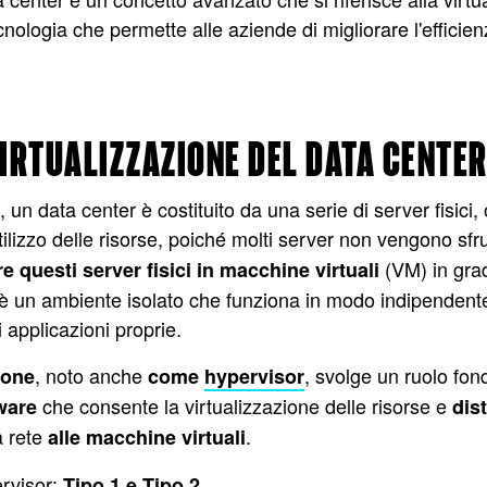
ecnologia che permette alle aziende di migliorare l'efficienza
VIRTUALIZZAZIONE DEL DATA CENTE
, un data center è costituito da una serie di server fisic
tilizzo delle risorse, poiché molti server non vengono sfr
(VM) in grad
e questi server fisici in macchine virtuali
è un ambiente isolato che funziona in modo indipendente 
 applicazioni proprie.
, noto anche
, svolge un ruolo fon
zione
come
hypervisor
che consente la virtualizzazione delle risorse e
ware
dis
a rete
.
alle macchine virtuali
ervisor:
.
Tipo 1 e Tipo 2