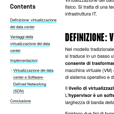
fisico. Si tratta di una t
Contents
infrastruttura IT.
Definizione: virtualizzazione
del data center
DEFINIZIONE: 
Vantaggi della
virtualizzazione del data
Nel modello tradizionale
center
si traduce in un basso u
Implementazioni
consente di trasformar
macchina virtuale (VM) 
Virtualizzazione dei data
di sistema operativo e di
center e Software-
Defined Networking
Il
livello di virtualizza
(SDN)
L'
hypervisor è un soft
Conclusione
larghezza di banda dell
Esistono due tipi di hyp