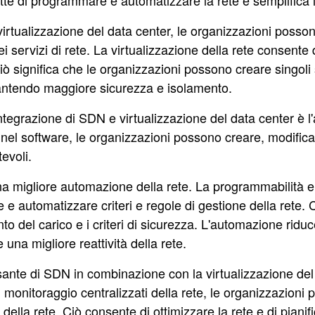
e di programmare e automatizzare la rete e semplifica la 
rtualizzazione del data center, le organizzazioni possono 
i servizi di rete. La virtualizzazione della rete consente di
Ciò significa che le organizzazioni possono creare singoli
arantendo maggiore sicurezza e isolamento.
ntegrazione di SDN e virtualizzazione del data center è l'au
a nel software, le organizzazioni possono creare, modificar
evoli.
 migliore automazione della rete. La programmabilità e il
e e automatizzare criteri e regole di gestione della rete. 
to del carico e i criteri di sicurezza. L'automazione ridu
 una migliore reattività della rete.
ante di SDN in combinazione con la virtualizzazione del da
 monitoraggio centralizzati della rete, le organizzazioni po
o della rete. Ciò consente di ottimizzare la rete e di pianif