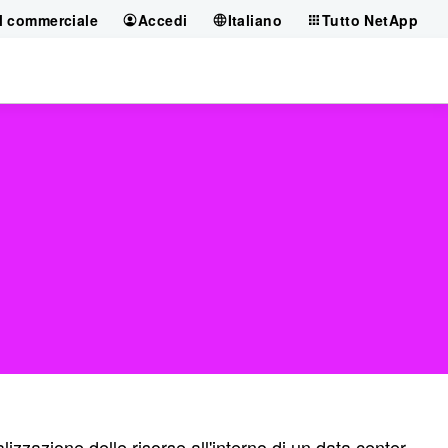
il commerciale
Accedi
Italiano
Tutto NetApp
lizzazione delle risorse all'interno di un data center