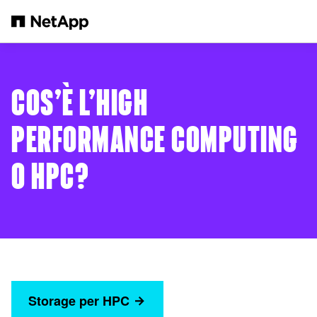
Salta al contenuto principale
COS’È L’HIGH
PERFORMANCE COMPUTING
O HPC?
Storage per HPC