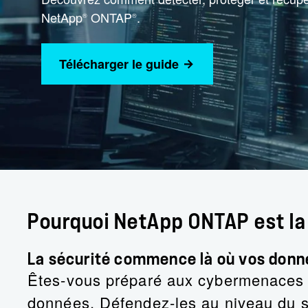
NetApp
ONTAP
.
®
®
Télécharger le guide
Pourquoi NetApp ONTAP est la 
La sécurité commence là où vos donn
Êtes-vous préparé aux cybermenaces m
données. Défendez-les au niveau du st