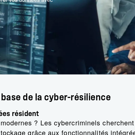
base de la cyber-résilience
ées résident
odernes ? Les cybercriminels cherchent à 
ockage grâce aux fonctionnalités intégrée