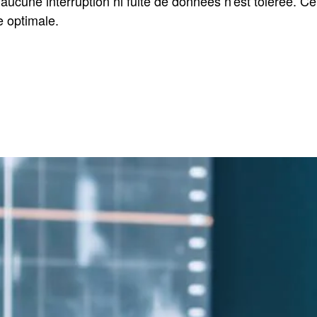
 aucune interruption ni fuite de données n'est tolérée. C
e optimale.