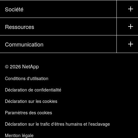
Support
Société
Trouver un partenaire
Formation
Essayer un produit
Société
Ressources
Documentation
Executive Briefing
Partenaires
Base de connaissances
Newsroom
Communication
Produits A-Z
Emplois
Communauté
Événements
Mises à jour de produits
Investisseurs
Nous contacter
Apprendre
Blog
©
2026
NetApp
Trust Center
Commentaires sur le site
Expérience client
Conditions d'utilisation
Responsabilité & durabilité
Accessibilité
Témoignages clients
Déclaration de confidentialité
Certifications de la qualité
Mes abonnements
Déclaration sur les cookies
NetApp Instaclustr
Paramètres des cookies
Déclaration sur le trafic d'êtres humains et l'esclavage
Mention légale