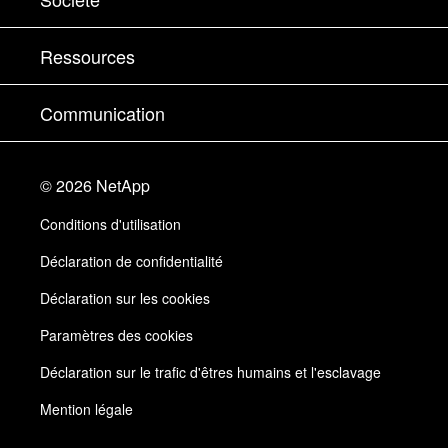
Trouver un partenaire
Formation
Essayer un produit
Société
Ressources
Documentation
Executive Briefing
Partenaires
Base de connaissances
Newsroom
Communication
Produits A-Z
Emplois
Communauté
Événements
Mises à jour de produits
Investisseurs
Nous contacter
Apprendre
Blog
©
2026
NetApp
Trust Center
Commentaires sur le site
Expérience client
Conditions d'utilisation
Responsabilité & durabilité
Accessibilité
Témoignages clients
Déclaration de confidentialité
Certifications de la qualité
Mes abonnements
Déclaration sur les cookies
NetApp Instaclustr
Paramètres des cookies
Déclaration sur le trafic d'êtres humains et l'esclavage
Mention légale