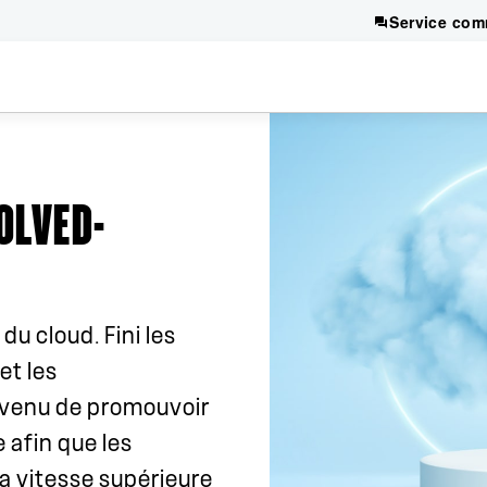
Service com
OLVED-
du cloud. Fini les
et les
venu de promouvoir
 afin que les
la vitesse supérieure