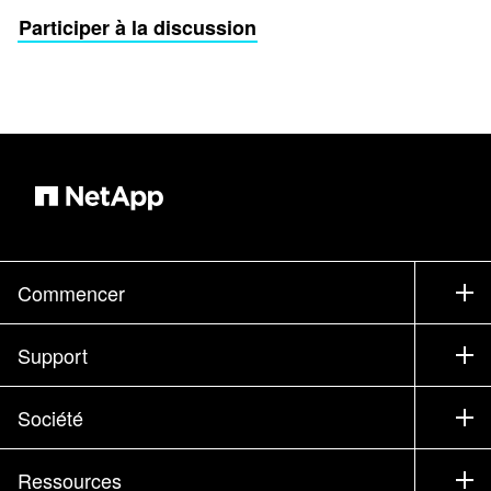
Participer à la discussion
Commencer
Comment acheter
Support
Service commercial
Support
Société
Trouver un partenaire
Formation
Essayer un produit
Société
Ressources
Documentation