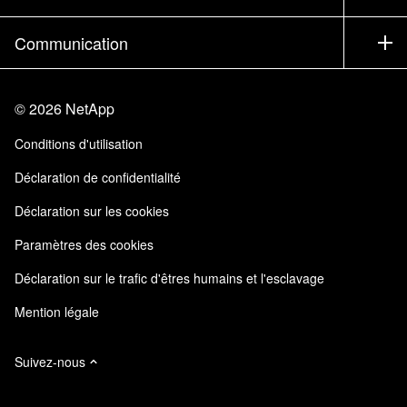
Executive Briefing
Partenaires
Base de connaissances
Newsroom
Communication
Produits A-Z
Emplois
Communauté
Événements
Mises à jour de produits
Investisseurs
Nous contacter
Apprendre
Blog
©
2026
NetApp
Trust Center
Commentaires sur le site
Expérience client
Conditions d'utilisation
Responsabilité & durabilité
Accessibilité
Témoignages clients
Déclaration de confidentialité
Certifications de la qualité
Mes abonnements
Déclaration sur les cookies
NetApp Instaclustr
Paramètres des cookies
Déclaration sur le trafic d'êtres humains et l'esclavage
Mention légale
Suivez-nous