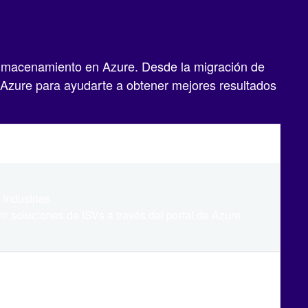
e almacenamiento en Azure. Desde la migración de
Azure para ayudarte a obtener mejores resultados
industrias.
r soluciones de ISVs a través del portal de Azure.
Manuel Cortizo Míguez
ISV Sales Lead, Microsoft