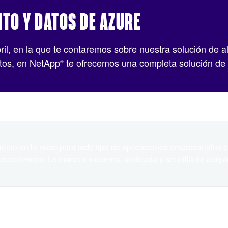
TO Y DATOS DE AZURE
abril, en la que te contaremos sobre nuestra solución d
atos, en NetApp
te ofrecemos una completa solución de 
®
to en la nube para todo tipo de aplicaciones empresariales e 
rocurement. La manera moderna, unificada y sencilla de adquiri