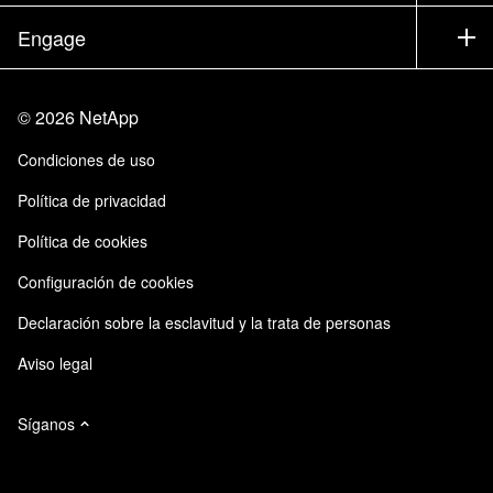
Executive Briefing
Partners
Base de conocimientos
Sala de prensa
Engage
Productos de la A a la Z
Trayectoria profesional
Comunidad
Eventos
Actualizaciones de productos
Inversores
Contacto
Aprendizaje
Blog
©
2026
NetApp
Centro de Confianza
Comentarios del sitio
Experiencia del cliente
Condiciones de uso
Responsabilidad y sostenibilidad
Accesibilidad
Casos de clientes
Política de privacidad
Certificaciones de calidad
Suscripciones de correo electrónico
Política de cookies
Instaclustr de NetApp
Configuración de cookies
Declaración sobre la esclavitud y la trata de personas
Aviso legal
Síganos