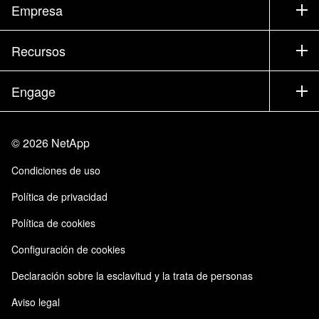
Soporte
Empresa
Encuentre un partner
Formación
Pruebe un producto
Empresa
Recursos
Documentación
Executive Briefing
Partners
Base de conocimientos
Sala de prensa
Engage
Productos de la A a la Z
Trayectoria profesional
Comunidad
Eventos
Actualizaciones de productos
Inversores
Contacto
Aprendizaje
Blog
©
2026
NetApp
Centro de Confianza
Comentarios del sitio
Experiencia del cliente
Condiciones de uso
Responsabilidad y sostenibilidad
Accesibilidad
Casos de clientes
Política de privacidad
Certificaciones de calidad
Suscripciones de correo electrónico
Política de cookies
Instaclustr de NetApp
Configuración de cookies
Declaración sobre la esclavitud y la trata de personas
Aviso legal