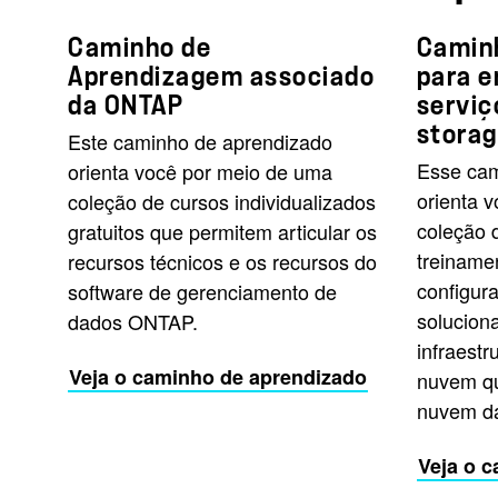
Caminho de
Camin
Aprendizagem associado
para e
da ONTAP
serviç
stora
Este caminho de aprendizado
Esse cam
orienta você por meio de uma
orienta 
coleção de cursos individualizados
coleção 
gratuitos que permitem articular os
treinamen
recursos técnicos e os recursos do
configura
software de gerenciamento de
solucion
dados ONTAP.
infraestr
Veja o caminho de aprendizado
nuvem qu
nuvem d
Veja o 