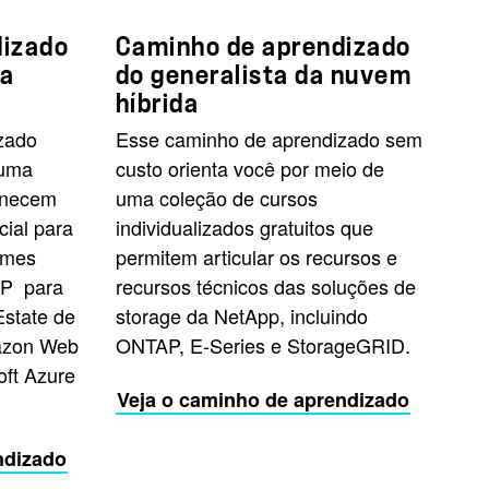
dizado
Caminho de aprendizado
da
do generalista da nuvem
híbrida
zado
Esse caminho de aprendizado sem
 uma
custo orienta você por meio de
rnecem
uma coleção de cursos
cial para
individualizados gratuitos que
umes
permitem articular os recursos e
XP para
recursos técnicos das soluções de
Estate de
storage da NetApp, incluindo
azon Web
ONTAP, E-Series e StorageGRID.
oft Azure
Veja o caminho de aprendizado
ndizado