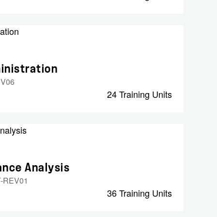
nistration
EV06
24 Training Units
nce Analysis
-REV01
36 Training Units