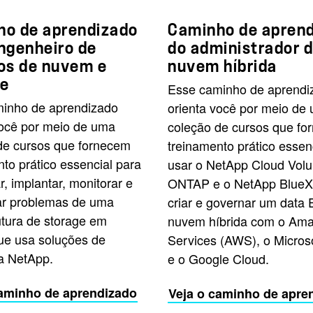
ho de aprendizado
Caminho de apren
ngenheiro de
do administrador 
os de nuvem e
nuvem híbrida
ge
Esse caminho de aprendi
inho de aprendizado
orienta você por meio de
você por meio de uma
coleção de cursos que fo
de cursos que fornecem
treinamento prático essen
to prático essencial para
usar o NetApp Cloud Vol
r, implantar, monitorar e
ONTAP e o NetApp Blue
ar problemas de uma
criar e governar um data 
utura de storage em
nuvem híbrida com o Am
e usa soluções de
Services (AWS), o Micros
a NetApp.
e o Google Cloud.
caminho de aprendizado
Veja o caminho de apre