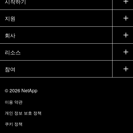
시작하기
구입 방법
지원
세일즈 팀 연락처
지원
회사
파트너 찾기
교육
제품 시험 구동
회사
리소스
설명서
경영진 브리핑
파트너
기술 자료
뉴스룸
참여
제품 소개
채용
커뮤니티
이벤트
제품 업데이트
투자자
문의
알아보기
블로그
©
2026
NetApp
Trust Center
사이트 피드백
고객 경험
이용 약관
책임 및 지속가능성
액세스 가능성
고객 사례
개인 정보 보호 정책
품질 인증
이메일 구독
쿠키 정책
NetApp Instaclustr