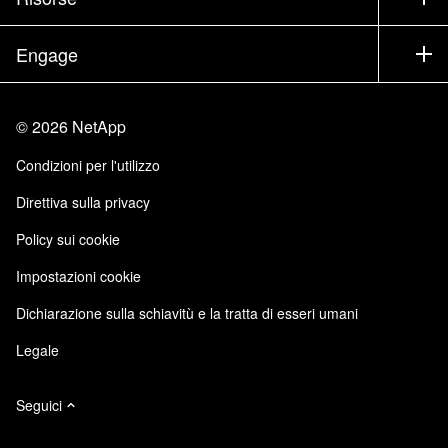
Documentazione
Executive briefing
Partner
Knowledge Base
Newsroom
Engage
Elenco prodotti A-Z
Offerte di lavoro
Community
Eventi
Aggiornamenti di prodotto
Investitori
Contattaci
Impara
Blog
©
2026
NetApp
Trust Center
Feedback sito
Esperienza del cliente
Condizioni per l'utilizzo
Responsabilità e sostenibilità
Accessibilità
Testimonianze dei clienti
Direttiva sulla privacy
Certificazioni di qualità
Iscrizioni email
Policy sui cookie
NetApp Instaclustr
NetApp P. Iva 02655930960
Impostazioni cookie
Modello 231
Dichiarazione sulla schiavitù e la tratta di esseri umani
Legale
Seguici