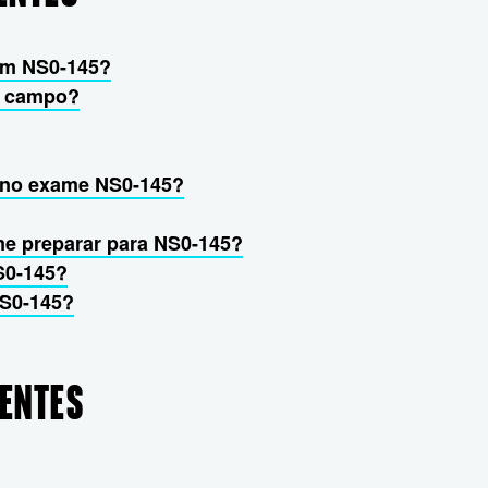
tim NS0-145?
de campo?
r no exame NS0-145?
me preparar para NS0-145?
S0-145?
NS0-145?
UENTES