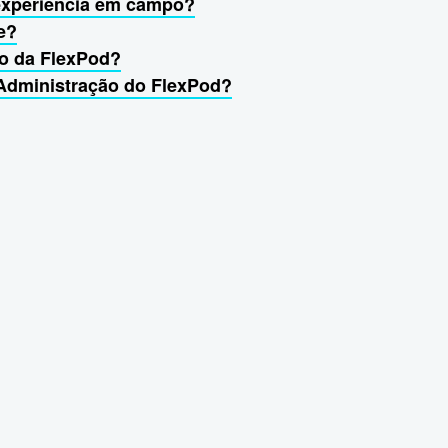
 experiência em campo?
e?
ão da FlexPod?
 Administração do FlexPod?