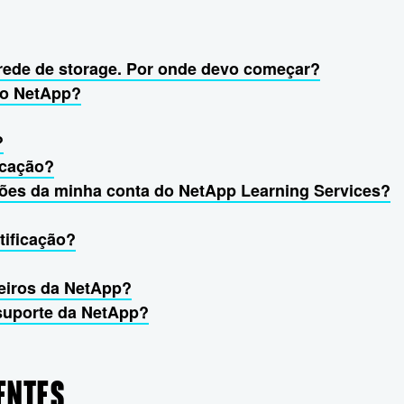
rede de storage. Por onde devo começar?
ão NetApp?
?
icação?
ções da minha conta do NetApp Learning Services?
tificação?
ceiros da NetApp?
 suporte da NetApp?
ENTES