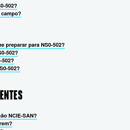
S0-502?
de campo?
me preparar para NS0-502?
S0-502?
0-502?
NS0-502?
UENTES
cação NCIE-SAN?
brem?