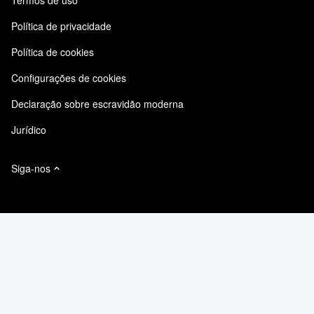
Responsabilidade & Sustentabilidade
Feedback sobre o site
Casos de clientes
Política de privacidade
Certificações de qualidade
Acessibilidade
Política de cookies
NetApp Instaclustr
Assinaturas de e-mail
Configurações de cookies
Declaração sobre escravidão moderna
Jurídico
Siga-nos