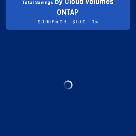
by Cloud Volumes
Total Savings
ONTAP
$ 0.00 Per GiB
$ 0.00
0%
$ 0.00 Per GiB
$ 0.00 Per GiB
Total Cost
0
Total Cost
0