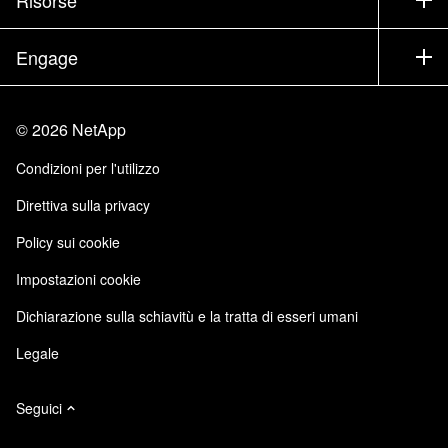
Documentazione
Executive briefing
Partner
Knowledge Base
Newsroom
Engage
Elenco prodotti A-Z
Offerte di lavoro
Community
Eventi
Aggiornamenti di prodotto
Investitori
Contattaci
Impara
Blog
©
2026
NetApp
Trust Center
Feedback sito
Esperienza del cliente
Condizioni per l'utilizzo
Responsabilità e sostenibilità
Accessibilità
Testimonianze dei clienti
Direttiva sulla privacy
Certificazioni di qualità
Iscrizioni email
Policy sui cookie
NetApp Instaclustr
NetApp P. Iva 02655930960
Impostazioni cookie
Modello 231
Dichiarazione sulla schiavitù e la tratta di esseri umani
Legale
Seguici