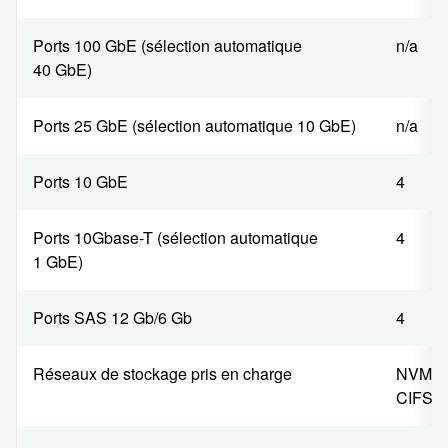
Ports 100 GbE (sélection automatique
n/a
40 GbE)
Ports 25 GbE (sélection automatique 10 GbE)
n/a
Ports 10 GbE
4
Ports 10Gbase-T (sélection automatique
4
1 GbE)
Ports SAS 12 Gb/6 Gb
4
Réseaux de stockage pris en charge
NVMe/T
CIFS/