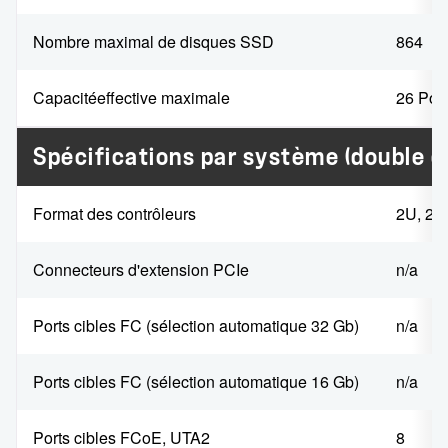
Nombre maximal de disques SSD
864
Capacité
effective maximale
26 Po
Spécifications par système (double co
Format des contrôleurs
2U, 24
Connecteurs d'extension PCIe
n/a
Ports cibles FC (sélection automatique 32 Gb)
n/a
Ports cibles FC (sélection automatique 16 Gb)
n/a
Ports cibles FCoE, UTA2
8