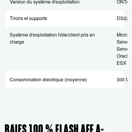
Version du système d'exploitation
ONTAP 
Tiroirs et supports
DS224C
Système d'exploitation hôte/client pris en
Micros
charge
Server
Server
Oracle
ESX
Consommation électrique (moyenne)
300 W
[1
BAIES 100 % FLASH AFF A-